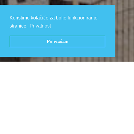
Koristimo kolačiće za bolje funkcioniranje
stranice.
Privatnost
Prihvaćam
Upiti i rezervacije prihvaćaju se
putem naših web stranica (e-mail ili
kontakt obrazac)