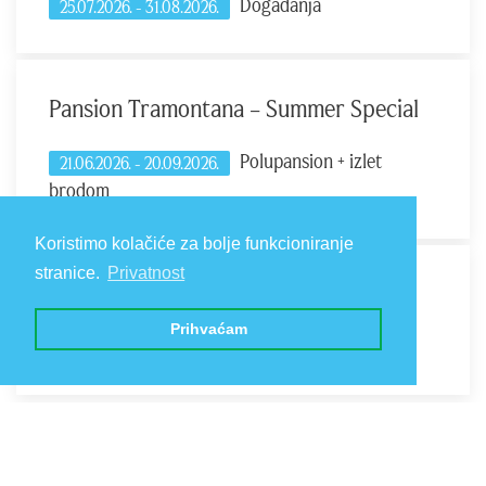
Događanja
25.07.2026. - 31.08.2026.
Pansion Tramontana – Summer Special
Polupansion + izlet
21.06.2026. - 20.09.2026.
brodom
Koristimo kolačiće za bolje funkcioniranje
stranice.
Privatnost
Explore the Depths with Diving Beli
Prihvaćam
Smještaj & diving
01.04.2026. - 02.11.2026.
25.07.2026. - 31.08.2026.